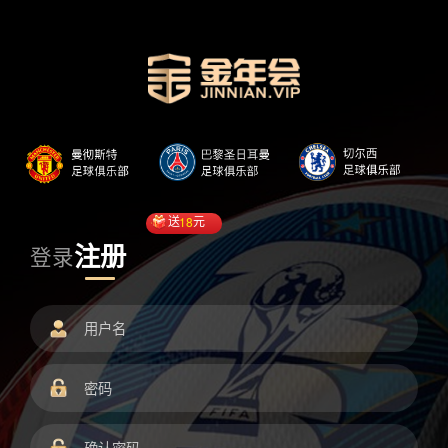
送
18
元
注册
登录