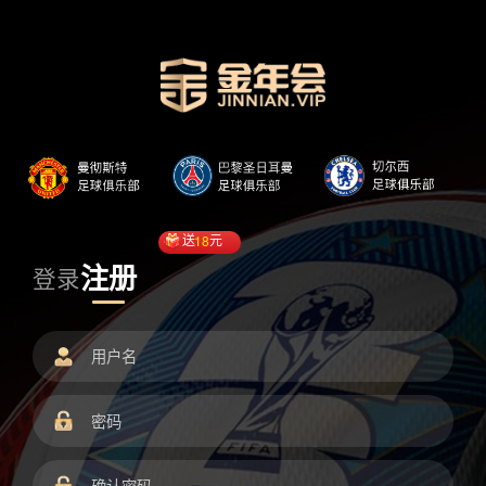
送
18
元
注册
登录